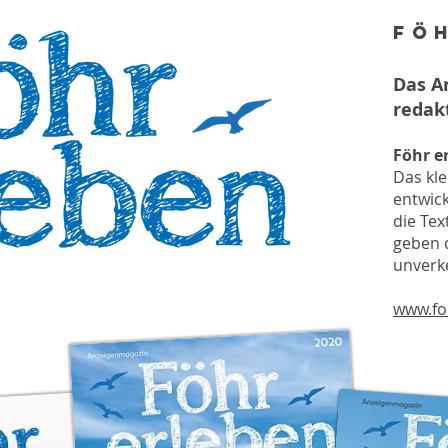
Fö
Das A
redak
Föhr e
Das kl
entwick
die Tex
geben d
unverk
www.fo